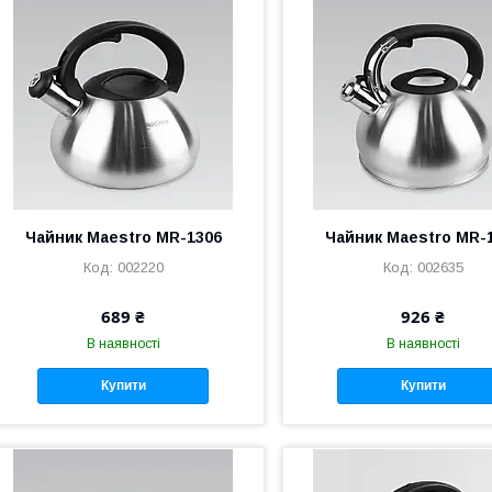
Чайник Maestro MR-1306
Чайник Maestro MR-
002220
002635
689 ₴
926 ₴
В наявності
В наявності
Купити
Купити