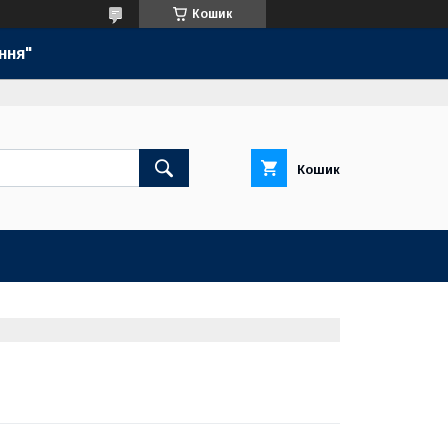
Кошик
ння"
Кошик