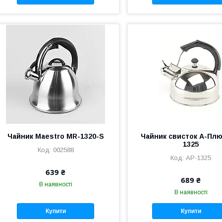
Чайник Maestro MR-1320-S
Чайник cвисток А-Плю
1325
002588
AP-1325
639 ₴
689 ₴
В наявності
В наявності
Купити
Купити