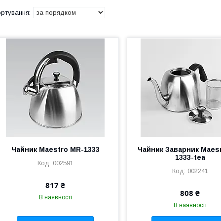
Чайник Maestro MR-1333
Чайник Заварник Maes
1333-tea
002591
002241
817 ₴
808 ₴
В наявності
В наявності