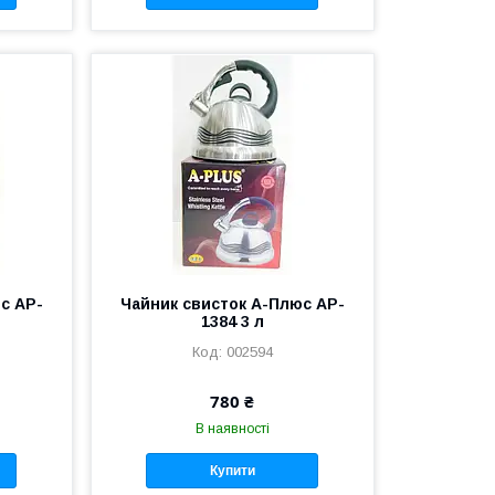
с AP-
Чайник cвисток А-Плюс AP-
1384 3 л
002594
780 ₴
В наявності
Купити