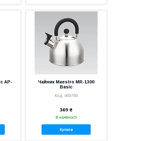
с AP-
Чайник Maestro MR-1300
Basic
003760
369 ₴
В наявності
Купити