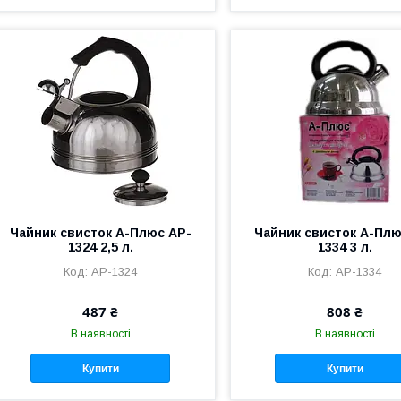
Чайник cвисток А-Плюс AP-
Чайник cвисток А-Плю
1324 2,5 л.
1334 3 л.
AP-1324
AP-1334
487 ₴
808 ₴
В наявності
В наявності
Купити
Купити