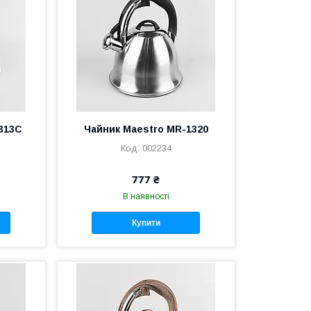
313C
Чайник Maestro MR-1320
002234
777 ₴
В наявності
Купити