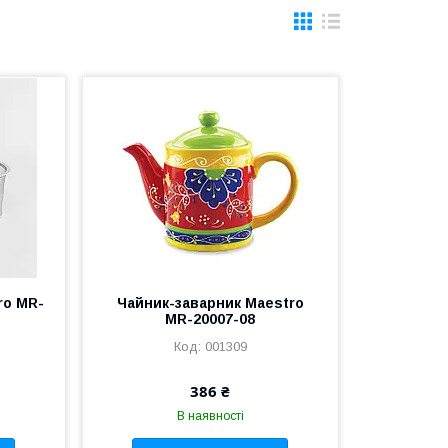
ro MR-
Чайник-заварник Maestro
MR-20007-08
001309
386 ₴
В наявності