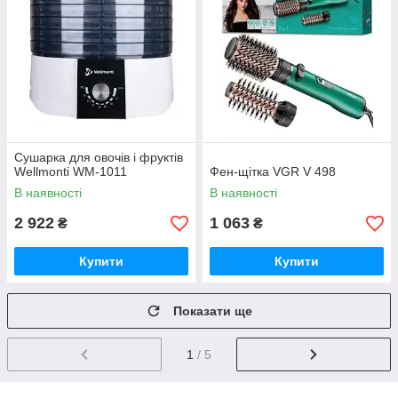
Сушарка для овочів і фруктів
Wellmonti WM-1011
Фен-щітка VGR V 498
В наявності
В наявності
2 922
1 063
₴
₴
Купити
Купити
Показати ще
1
/ 5