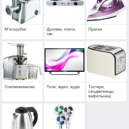
М'ясорубки
Духовки, плити,
Праски
свч
Соковижималки
Теле, відео, аудіо
Тостери,
сендвичницы,
вафельниці,
фритюрниці