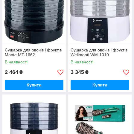
Сушарка для овочів і фруктів
Сушарка для овочів і фруктів
Monte MT-1662
Wellmonti WM-1010
В наявності
В наявності
2 464
3 345
₴
₴
Купити
Купити