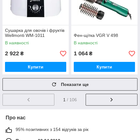
Сушарка для овочів і фруктів
Wellmonti WM-1011
Фен-щітка VGR V 498
В наявності
В наявності
2 922
1 064
₴
₴
Купити
Купити
Показати ще
1
/ 106
Про нас
95% позитивних з 154 відгуків за рік