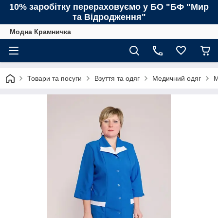
10% заробітку перераховуємо у БО "БФ "Мир
та Відродження"
Модна Крамничка
Товари та посуги
Взуття та одяг
Медичний одяг
М