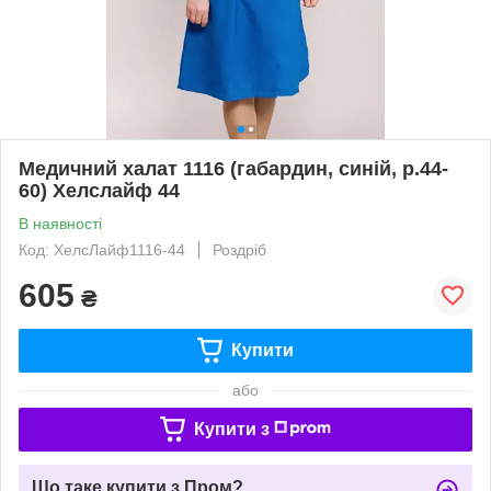
Медичний халат 1116 (габардин, синій, р.44-
60) Хелслайф 44
В наявності
Код: ХелсЛайф1116-44
Роздріб
605
₴
Купити
або
Купити з
Що таке купити з Пром?