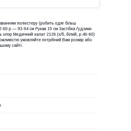
ванням поліестеру (робить одяг більш
2-60 р — 93-94 см Рукав 15 см Застібка ґудзики
ь хлор Медичний халат 2126 (х/б, білий, р.40-60)
можливістю умовляйте потрібний Вам розмір або
шому сайті.
e