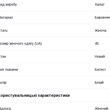
ид виробу
Халат
атеріал
Бавовнян
тать
Жіноча
озмір жіночого одягу (UA)
40
Стан
Новий
ип тканини
Батист
олір
Білий
Користувальницькі характеристики
ідлога
Жіночий