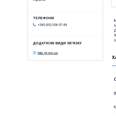
М
+380 (93) 506-07-89
з
Д
Х
з
http://k.km.ua
Х
В
К