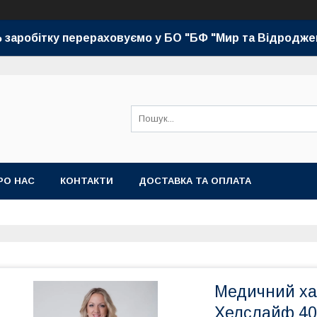
 заробітку перераховуємо у БО "БФ "Мир та Відродже
РО НАС
КОНТАКТИ
ДОСТАВКА ТА ОПЛАТА
Медичний хала
Хелслайф 40