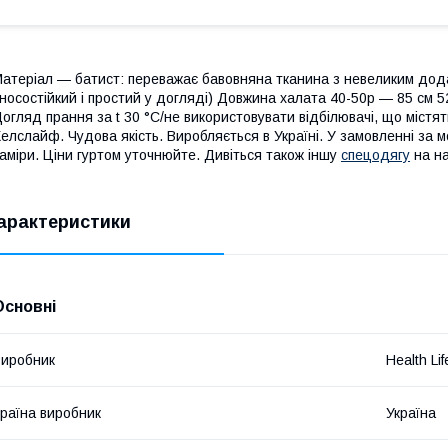
атеріал — батист: переважає бавовняна тканина з невеликим дода
носостійкий і простий у догляді) Довжина халата 40-50р — 85 см 5
огляд прання за t 30 °C/не використовувати відбілювачі, що містят
елслайф. Чудова якість. Виробляється в Україні. У замовленні за 
аміри. Ціни гуртом уточнюйте. Дивіться також іншу
спецодягу
на на
арактеристики
Основні
иробник
Health Lif
раїна виробник
Україна