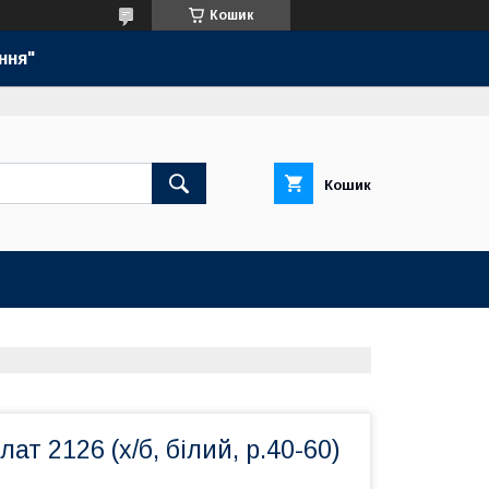
Кошик
ння"
Кошик
т 2126 (х/б, білий, р.40-60)