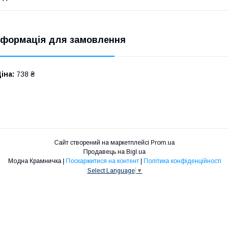
нформація для замовлення
іна:
738 ₴
Сайт створений на маркетплейсі
Prom.ua
Продавець на Bigl.ua
Модна Крамничка |
Поскаржитися на контент
|
Політика конфіденційності
Select Language
▼