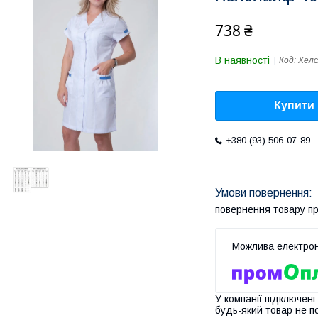
738 ₴
В наявності
Код:
Хел
Купити
+380 (93) 506-07-89
повернення товару п
У компанії підключені
будь-який товар не п