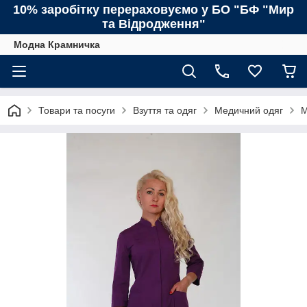
10% заробітку перераховуємо у БО "БФ "Мир
та Відродження"
Модна Крамничка
Товари та посуги
Взуття та одяг
Медичний одяг
М