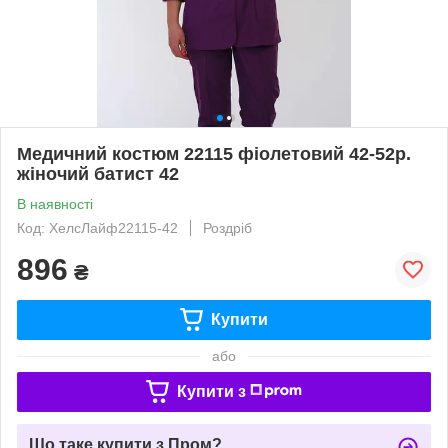
Медичний костюм 22115 фіолетовий 42-52р.
жіночий батист 42
В наявності
Код: ХелсЛайф22115-42
Роздріб
896
₴
Купити
або
Купити з
Що таке купити з Пром?