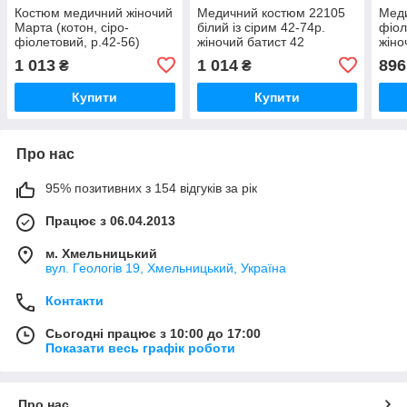
Костюм медичний жіночий
Медичний костюм 22105
Мед
Марта (котон, сіро-
білий із сірим 42-74р.
фіол
фіолетовий, р.42-56)
жіночий батист 42
жіно
Марія
1 013
1 014
896
₴
₴
Купити
Купити
Про нас
95% позитивних з 154 відгуків за рік
Працює з 06.04.2013
м. Хмельницький
вул. Геологів 19, Хмельницький, Україна
Контакти
Сьогодні працює з 10:00 до 17:00
Показати весь графік роботи
Про нас