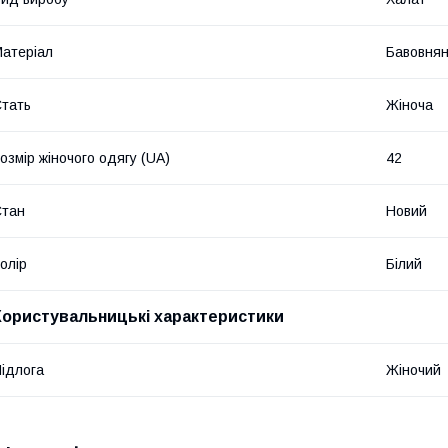
атеріал
Бавовнян
тать
Жіноча
озмір жіночого одягу (UA)
42
Стан
Новий
олір
Білий
Користувальницькі характеристики
ідлога
Жіночий