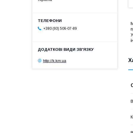
М
+380 (93) 506-07-89
п
У
Х
http://k.km.ua
В
К
В