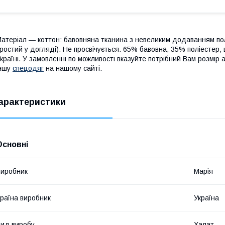
атеріал ― коттон: бавовняна тканина з невеликим додаванням полі
ростий у догляді). Не просвічується. 65% бавовна, 35% поліестер, щ
країні. У замовленні по можливості вказуйте потрібний Вам розмір 
іншу
спецодяг
на нашому сайті.
арактеристики
Основні
иробник
Марія
раїна виробник
Україна
ид виробу
Халат