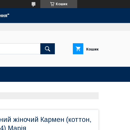
Кошик
ння"
Кошик
ний жіночий Кармен (коттон,
54) Марія