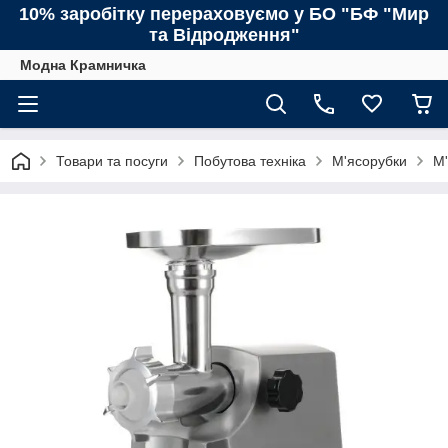
10% заробітку перераховуємо у БО "БФ "Мир
та Відродження"
Модна Крамничка
Товари та посуги
Побутова техніка
М'ясорубки
М