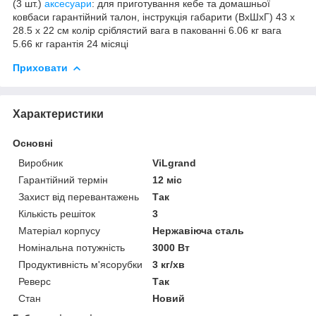
(3 шт.)
аксесуари
: для приготування кебе та домашньої
ковбаси гарантійний талон, інструкція габарити (ВхШхГ) 43 х
28.5 х 22 см колір сріблястий вага в пакованні 6.06 кг вага
5.66 кг гарантія 24 місяці
Приховати
Характеристики
Основні
Виробник
ViLgrand
Гарантійний термін
12 міс
Захист від перевантажень
Так
Кількість решіток
3
Матеріал корпусу
Нержавіюча сталь
Номінальна потужність
3000 Вт
Продуктивність м'ясорубки
3 кг/хв
Реверс
Так
Стан
Новий