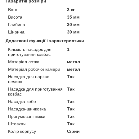
Габаритні розміри
Вага
3 кг
Висота
35 мм
Глибина
30 мм
Ширина
30 мм
Додаткові функції і характеристики
Кількість насадок для
1
приготування ковбас
Матеріал лотка
метал
Матеріал робочої камери
метал
Насадка для нарізки
Так
печива
Насадка для приготування
Так
ковбас
Насадка-кебе
Так
Насадка-шинковка
Так
Прогумовані ніжки
Так
Штовхач
Так
Колір корпусу
Сірий