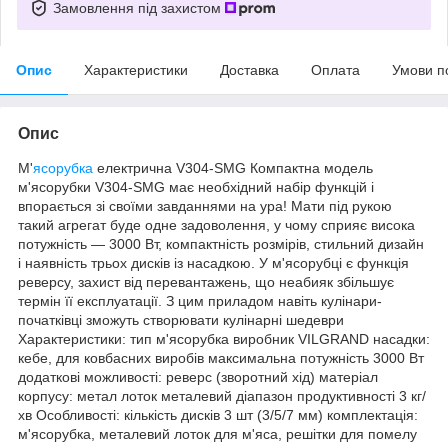
Замовлення під захистом
Опис
Характеристики
Доставка
Оплата
Умови п
Опис
М'
ясорубка
електрична V304-SMG Компактна модель
м'ясорубки V304-SMG має необхідний набір функцій і
впорається зі своїми завданнями на ура! Мати під рукою
такий агрегат буде одне задоволення, у чому сприяє висока
потужність — 3000 Вт, компактність розмірів, стильний дизайн
і наявність трьох дисків із насадкою. У м'ясорубці є функція
реверсу, захист від перевантажень, що неабияк збільшує
термін її експлуатації. З цим приладом навіть кулінари-
початківці зможуть створювати кулінарні шедеври
Характеристики: тип м'ясорубка виробник VILGRAND насадки:
кебе, для ковбасних виробів максимальна потужність 3000 Вт
додаткові можливості: реверс (зворотний хід) матеріал
корпусу: метал лоток металевий діапазон продуктивності 3 кг/
хв Особливості: кількість дисків 3 шт (3/5/7 мм) комплектація:
м'ясорубка, металевий лоток для м'яса, решітки для помелу