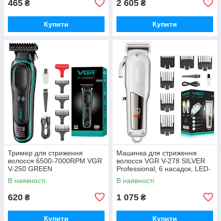
465
2 605
₴
₴
Купити
Купити
Тример для стриження
Машинка для стриження
волосся 6500-7000RPM VGR
волосся VGR V-278 SILVER
V-250 GREEN
Professional, 6 насадок, LED-
дисплей
В наявності
В наявності
620
1 075
₴
₴
Купити
Купити