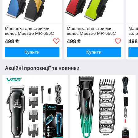
Машинка для стрижки
Машинка для стрижки
Маши
волос Maestro MR-655C
волос Maestro MR-656C
воло
498
498
498
₴
₴
Купити
Купити
Акційні пропозиції та новинки