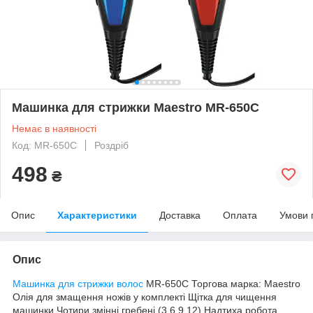
Машинка для стрижки Maestro MR-650C
Немає в наявності
Код: MR-650C
Роздріб
498
₴
Опис
Характеристики
Доставка
Оплата
Умови 
Опис
Машинка для стрижки волос
MR-650C Торгова марка: Maestro
Олія для змащення ножів у комплекті Щітка для чищення
машинки Чотири змінні гребені (3,6,9,12) Надтиха робота