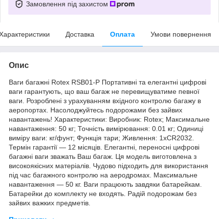
Замовлення під захистом
Характеристики
Доставка
Оплата
Умови повернення
Опис
Ваги багажні Rotex RSB01-P Портативні та елегантні цифрові
ваги гарантують, що ваш багаж не перевищуватиме певної
ваги. Розроблені з урахуванням вхідного контролю багажу в
аеропортах. Насолоджуйтесь подорожами без зайвих
навантажень! Характеристики: Виробник: Rotex; Максимальне
навантаження: 50 кг; Точність вимірювання: 0.01 кг; Одиниці
виміру ваги: кг/фунт; Функція тари; Живлення: 1xCR2032.
Термін гарантії — 12 місяців. Елегантні, переносні цифрові
багажні ваги зважать Ваш багаж. Ця модель виготовлена з
високоякісних матеріалів. Чудово підходить для використання
під час багажного контролю на аеродромах. Максимальне
навантаження — 50 кг. Ваги працюють завдяки батарейкам.
Батарейки до комплекту не входять. Радій подорожам без
зайвих важких предметів.