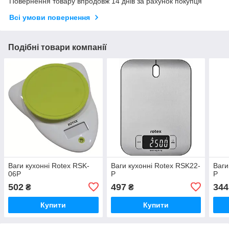
Повернення товару впродовж 14 днів за рахунок покупця
Всі умови повернення
Подібні товари компанії
Ваги кухонні Rotex RSK-
Ваги кухонні Rotex RSK22-
Ваги
06P
P
P
502
497
344
₴
₴
Купити
Купити