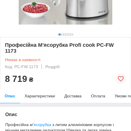
Професійна М'ясорубка Profi cook PC-FW
1173
Немає в наявності
Код: PC-FW 1173
Роздріб
8 719
₴
Опис
Характеристики
Доставка
Оплата
Умови п
Опис
Професійна м'
ясорубка
з литим алюмінієвим корпусом і
міцним металевим редуктором Швидка та легка заміна