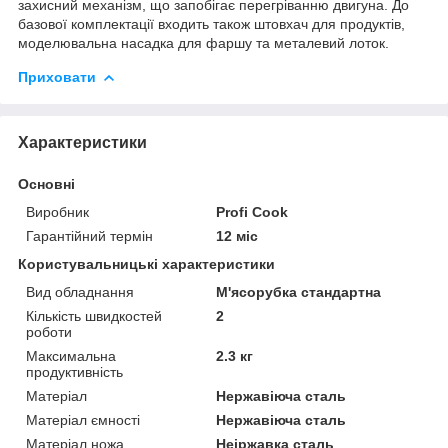
захисний механізм, що запобігає перегріванню двигуна. До
базової комплектації входить також штовхач для продуктів,
моделювальна насадка для фаршу та металевий лоток.
Приховати
Характеристики
Основні
Виробник
Profi Cook
Гарантійний термін
12 міс
Користувальницькі характеристики
Вид обладнання
М'ясорубка стандартна
Кількість швидкостей
2
роботи
Максимальна
2.3 кг
продуктивність
Матеріал
Нержавіюча сталь
Матеріал ємності
Нержавіюча сталь
Матеріал ножа
Неіржавка сталь