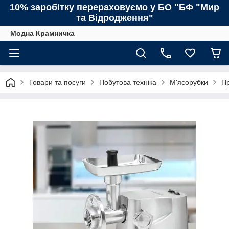
10% заробітку перераховуємо у БО "БФ "Мир
та Відродження"
Модна Крамничка
Товари та посуги
Побутова техніка
М'ясорубки
Пр