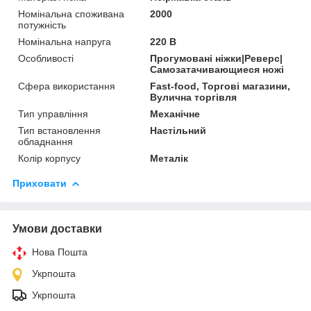
Номінальна споживана
2000
потужність
Номінальна напруга
220 В
Особливості
Прогумовані ніжки|Реверс|
Самозатачивающиеся ножі
Сфера використання
Fast-food, Торгові магазини,
Вулична торгівля
Тип управління
Механічне
Тип встановлення
Настільний
обладнання
Колір корпусу
Металік
Приховати
Умови доставки
Нова Пошта
Укрпошта
Укрпошта