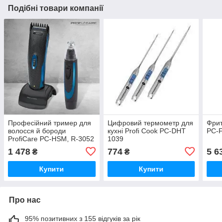
Подібні товари компанії
Професійний тример для
Цифровий термометр для
Фри
волосся й бороди
кухні Profi Cook PC-DHT
PC-
ProfiCare PC-HSM, R-3052
1039
1 478
774
5 6
₴
₴
Купити
Купити
Про нас
95% позитивних з 155 відгуків за рік