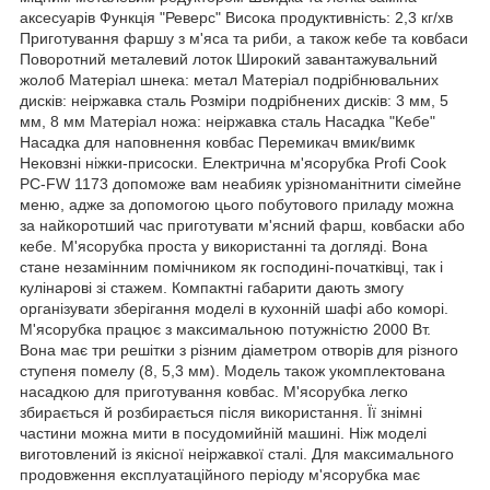
аксесуарів Функція "Реверс" Висока продуктивність: 2,3 кг/хв
Приготування фаршу з м'яса та риби, а також кебе та ковбаси
Поворотний металевий лоток Широкий завантажувальний
жолоб Матеріал шнека: метал Матеріал подрібнювальних
дисків: неіржавка сталь Розміри подрібнених дисків: 3 мм, 5
мм, 8 мм Матеріал ножа: неіржавка сталь Насадка "Кебе"
Насадка для наповнення ковбас Перемикач вмик/вимк
Нековзні ніжки-присоски. Електрична м'ясорубка Profi Cook
PC-FW 1173 допоможе вам неабияк урізноманітнити сімейне
меню, адже за допомогою цього побутового приладу можна
за найкоротший час приготувати м'ясний фарш, ковбаски або
кебе. М'ясорубка проста у використанні та догляді. Вона
стане незамінним помічником як господині-початківці, так і
кулінарові зі стажем. Компактні габарити дають змогу
організувати зберігання моделі в кухонній шафі або коморі.
М'ясорубка працює з максимальною потужністю 2000 Вт.
Вона має три решітки з різним діаметром отворів для різного
ступеня помелу (8, 5,3 мм). Модель також укомплектована
насадкою для приготування ковбас. М'ясорубка легко
збирається й розбирається після використання. Її знімні
частини можна мити в посудомийній машині. Ніж моделі
виготовлений із якісної неіржавкої сталі. Для максимального
продовження експлуатаційного періоду м'ясорубка має