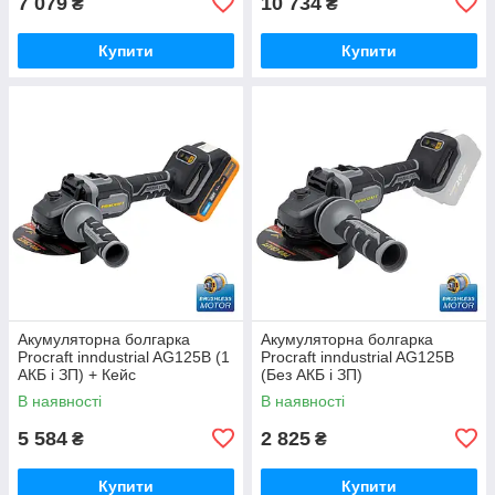
7 079
10 734
₴
₴
Купити
Купити
Акумуляторна болгарка
Акумуляторна болгарка
Procraft inndustrial AG125B (1
Procraft inndustrial AG125B
АКБ і ЗП) + Кейс
(Без АКБ і ЗП)
В наявності
В наявності
5 584
2 825
₴
₴
Купити
Купити