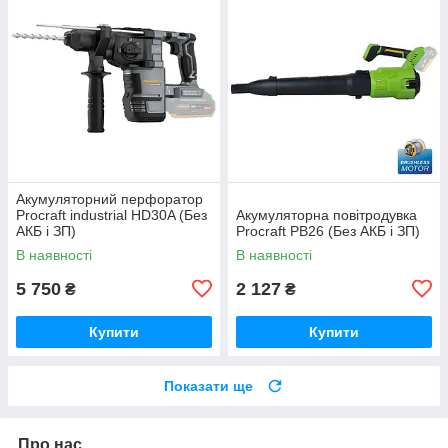
Акумуляторний перфоратор
Procraft industrial HD30A (Без
Акумуляторна повітродувка
АКБ і ЗП)
Procraft PB26 (Без АКБ і ЗП)
В наявності
В наявності
5 750
2 127
₴
₴
Купити
Купити
Показати ще
Про нас