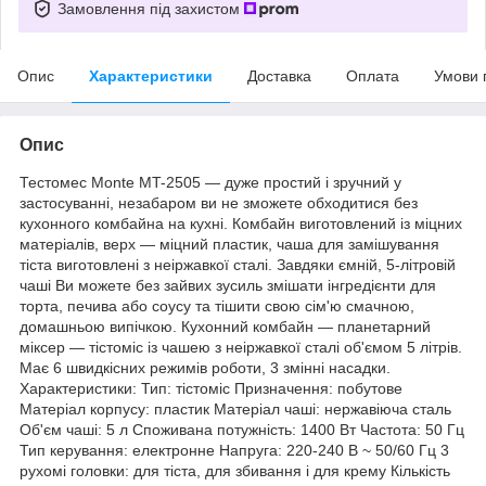
Замовлення під захистом
Опис
Характеристики
Доставка
Оплата
Умови 
Опис
Тестомес Monte MT-2505 — дуже простий і зручний у
застосуванні, незабаром ви не зможете обходитися без
кухонного комбайна на кухні. Комбайн виготовлений із міцних
матеріалів, верх — міцний пластик, чаша для замішування
тіста виготовлені з неіржавкої сталі. Завдяки ємній, 5-літровій
чаші Ви можете без зайвих зусиль змішати інгредієнти для
торта, печива або соусу та тішити свою сім'ю смачною,
домашньою випічкою. Кухонний комбайн — планетарний
міксер — тістоміс із чашею з неіржавкої сталі об'ємом 5 літрів.
Має 6 швидкісних режимів роботи, 3 змінні насадки.
Характеристики: Тип: тістоміс Призначення: побутове
Матеріал корпусу: пластик Матеріал чаші: нержавіюча сталь
Об'єм чаші: 5 л Споживана потужність: 1400 Вт Частота: 50 Гц
Тип керування: електронне Напруга: 220-240 В ~ 50/60 Гц 3
рухомі головки: для тіста, для збивання і для крему Кількість