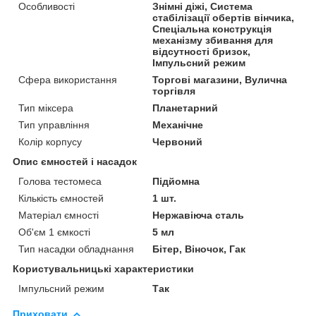
Особливості
Знімні діжі, Система
стабілізації обертів вінчика,
Спеціальна конструкція
механізму збивання для
відсутності бризок,
Імпульсний режим
Сфера використання
Торгові магазини, Вулична
торгівля
Тип міксера
Планетарний
Тип управління
Механічне
Колір корпусу
Червоний
Опис ємностей і насадок
Голова тестомеса
Підйомна
Кількість ємностей
1 шт.
Матеріал ємності
Нержавіюча сталь
Об'єм 1 ємкості
5 мл
Тип насадки обладнання
Бітер, Віночок, Гак
Користувальницькі характеристики
Імпульсний режим
Так
Приховати