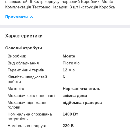
швидкостей: 6 Колір корпусу: червоний Виробник: Monte
Комплектація Тестомес Насадки: 3 шт Інструкція Коробка
Приховати
Характеристики
Основні атрибути
Виробник
Monte
Вид обладнання
Тістоміс
Гарантійний термін
12 міс
Кількість швидкостей
6
роботи
Матеріал
Нержавіюча сталь
Механізм кріплення чаші
знімна дежа
Механізм піднімання
підйомна траверса
голови
Номінальна споживана
1400 Вт
потужність
Номінальна напруга
220 В