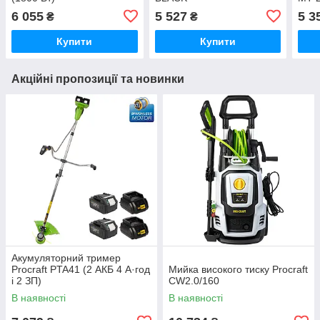
6 055
5 527
5 3
₴
₴
Купити
Купити
Акційні пропозиції та новинки
Акумуляторний тример
Procraft PTA41 (2 АКБ 4 А·год
Мийка високого тиску Procraft
і 2 ЗП)
CW2.0/160
В наявності
В наявності