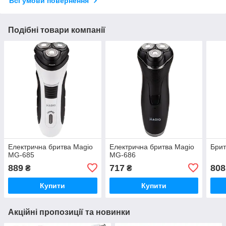
Всі умови повернення
Подібні товари компанії
Електрична бритва Magio
Електрична бритва Magio
Брит
MG-685
MG-686
889
717
808
₴
₴
Купити
Купити
Акційні пропозиції та новинки