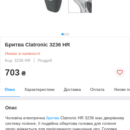
Бритва Clatronic 3236 HR
Немає в наявності
Код: 3236 HR
Роздріб
703
₴
Опис
Характеристики
Доставка
Оплата
Умови п
Опис
Чоловіча електрична
бритва
Clatronic HR 3236 має дворівневу
систему гоління, її подвійна обертова головка для гоління
легко знімається для періодичного очищення лез. Головка