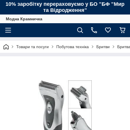
10% заробітку перераховуємо у БО "БФ "Мир
та Відродження"
Модна Крамничка
Товари та посуги
Побутова техніка
Бритви
Бритва