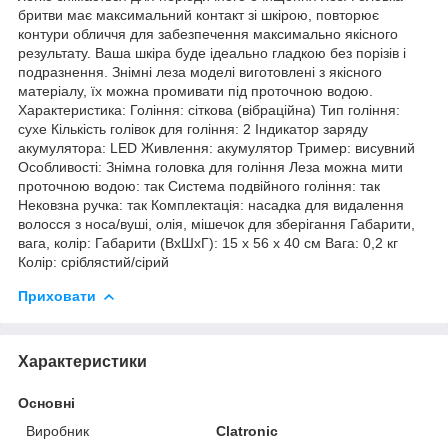
бритви має максимальний контакт зі шкірою, повторює
контури обличчя для забезпечення максимально якісного
результату. Ваша шкіра буде ідеально гладкою без порізів і
подразнення. Знімні леза моделі виготовлені з якісного
матеріалу, їх можна промивати під проточною водою.
Характеристика: Гоління: сіткова (вібраційна) Тип гоління:
сухе Кількість голівок для гоління: 2 Індикатор заряду
акумулятора: LED Живлення: акумулятор Тример: висувний
Особливості: Знімна головка для гоління Леза можна мити
проточною водою: так Система подвійного гоління: так
Нековзна ручка: так Комплектація: насадка для видалення
волосся з носа/вуші, олія, мішечок для зберігання Габарити,
вага, колір: Габарити (ВхШхГ): 15 х 56 х 40 см Вага: 0,2 кг
Колір: сріблястий/сірий
Приховати
Характеристики
Основні
Виробник
Clatronic