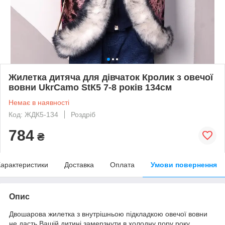
Жилетка дитяча для дівчаток Кролик з овечої
вовни UkrCamo StК5 7-8 років 134см
Немає в наявності
Код: ЖДК5-134
Роздріб
784
₴
арактеристики
Доставка
Оплата
Умови повернення
Опис
Двошарова жилетка з внутрішньою підкладкою овечої вовни
не дасть Вашій дитині замерзнути в холодну пору року.