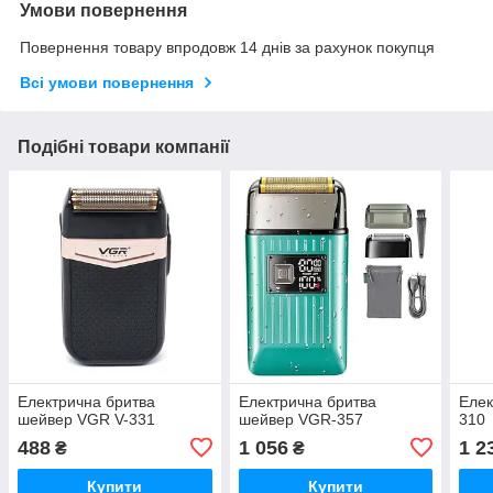
Умови повернення
Повернення товару впродовж 14 днів за рахунок покупця
Всі умови повернення
Подібні товари компанії
Електрична бритва
Електрична бритва
Елек
шейвер VGR V-331
шейвер VGR-357
310
488
1 056
1 2
₴
₴
Купити
Купити