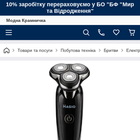
10% заробітку перераховуємо у БО "БФ "Мир
та Відродження"
Модна Крамничка
Товари та посуги
Побутова техніка
Бритви
Елект