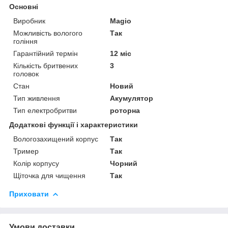
Основні
Виробник
Magio
Можливість вологого
Так
гоління
Гарантійний термін
12 міс
Кількість бритвених
3
головок
Стан
Новий
Тип живлення
Акумулятор
Тип електробритви
роторна
Додаткові функції і характеристики
Вологозахищений корпус
Так
Тример
Так
Колір корпусу
Чорний
Щіточка для чищення
Так
Приховати
Умови доставки