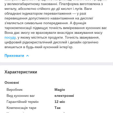
у великогабаритному пакованні. Платформа виготовлена з
металу, абсолютно стійкого до дії кислот і лугів. Ваги
обладнані індикатором перевантаження — у разі
перевищення допустимого навантаження на дисплеї
з'являється символьне попередження. А функція
тарокомпенсації підвищує точність вимірювання кухонних ваг.
Вона дає змогу не враховувати внаслідок зважування масу
посуду
, у якому містяться продукти. Точність зважування,
цифровий рідкокристалічний дисплей і дизайн органічно
впишеться в будь-який кухонний інтер'єр.
Приховати
Характеристики
Основні
Виробник
Magio
Вид кухонних ваг
електронні
Гарантійний термін
12 міс
Компенсація тари
Так