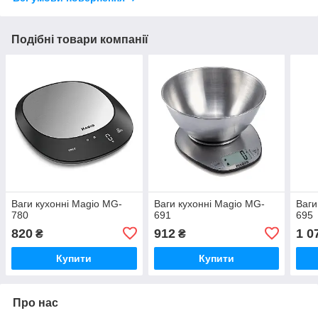
Подібні товари компанії
Ваги кухонні Magio MG-
Ваги кухонні Magio MG-
Ваги
780
691
695
820
912
1 0
₴
₴
Купити
Купити
Про нас