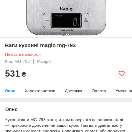
Ваги кухонні magio mg-793
Немає в наявності
Код: MG-793
Роздріб
531
₴
Опис
Характеристики
Доставка
Оплата
Умови п
Опис
Кухонні ваги MG-793 з покриттям поверхні з неіржавкої сталі
— прекрасне доповнення вашої кухні. Такі ваги дають змогу
зважувати довгасті продукти, наприклад, спагеті або продукти