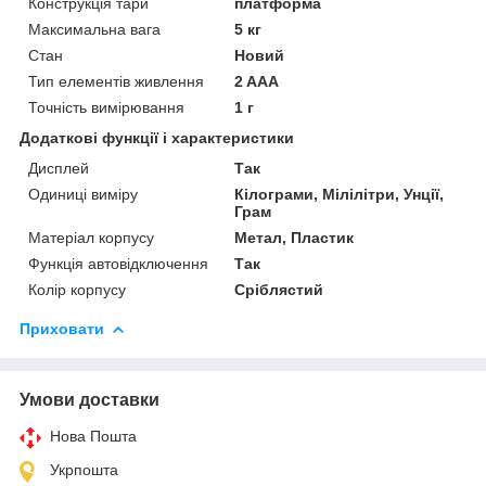
Конструкція тари
платформа
Максимальна вага
5 кг
Стан
Новий
Тип елементів живлення
2 AAA
Точність вимірювання
1 г
Додаткові функції і характеристики
Дисплей
Так
Одиниці виміру
Кілограми, Мілілітри, Унції,
Грам
Матеріал корпусу
Метал, Пластик
Функція автовідключення
Так
Колір корпусу
Сріблястий
Приховати
Умови доставки
Нова Пошта
Укрпошта