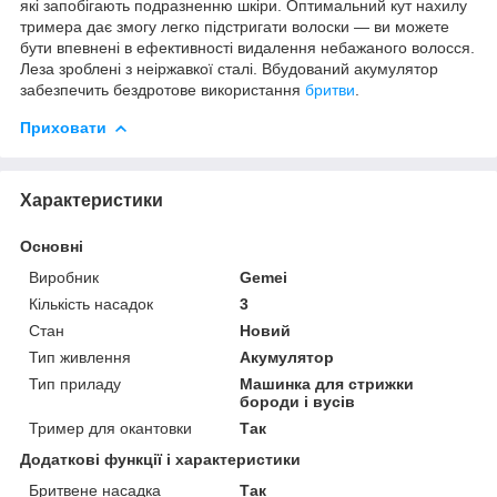
які запобігають подразненню шкіри. Оптимальний кут нахилу
тримера дає змогу легко підстригати волоски — ви можете
бути впевнені в ефективності видалення небажаного волосся.
Леза зроблені з неіржавкої сталі. Вбудований акумулятор
забезпечить бездротове використання
бритви
.
Приховати
Характеристики
Основні
Виробник
Gemei
Кількість насадок
3
Стан
Новий
Тип живлення
Акумулятор
Тип приладу
Машинка для стрижки
бороди і вусів
Тример для окантовки
Так
Додаткові функції і характеристики
Бритвене насадка
Так