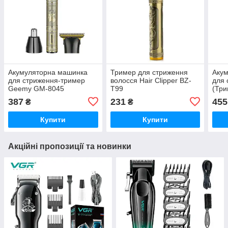
Акумуляторна машинка
Тример для стриження
Аку
для стриження-тример
волосся Hair Clipper BZ-
для
Geemy GM-8045
T99
(Три
387
231
455
₴
₴
Купити
Купити
Акційні пропозиції та новинки