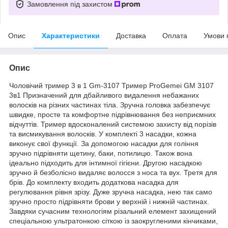
Замовлення під захистом
Опис
Характеристики
Доставка
Оплата
Умови 
Опис
Чоловічий тример 3 в 1 Gm-3107 Тример ProGemei GM 3107
3в1 Призначений для дбайливого видалення небажаних
волосків на різних частинах тіла. Зручна головка забезпечує
швидке, просте та комфортне підрівнювання без неприємних
відчуттів. Тример вдосконалений системою захисту від порізів
та висмикування волосків. У комплекті 3 насадки, кожна
виконує свої функції. За допомогою насадки для гоління
зручно підрівняти щетину, баки, потилицю. Також вона
ідеально підходить для інтимної гігієни. Другою насадкою
зручно й безболісно видаляє волосся з носа та вух. Третя для
брів. До комплекту входить додаткова насадка для
регулювання рівня зрізу. Дуже зручна насадка, нею так само
зручно просто підрівняти брови у верхній і нижній частинах.
Завдяки сучасним технологіям різальний елемент захищений
спеціальною ультратонкою сіткою із заокругленими кінчиками,