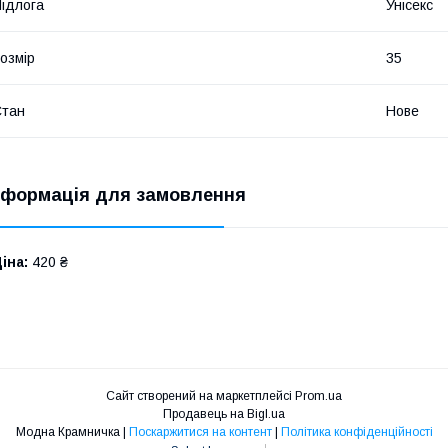
ідлога
Унісекс
озмір
35
Стан
Нове
нформація для замовлення
іна:
420 ₴
Сайт створений на маркетплейсі
Prom.ua
Продавець на Bigl.ua
Модна Крамничка |
Поскаржитися на контент
|
Політика конфіденційності