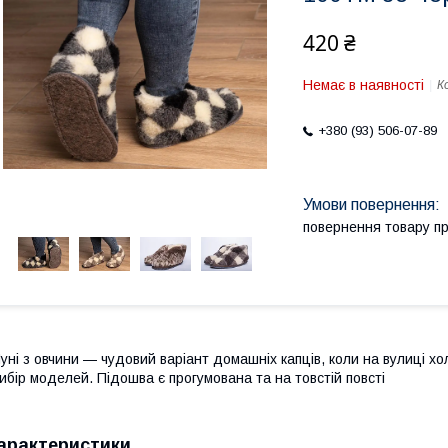
420 ₴
Немає в наявності
К
+380 (93) 506-07-89
повернення товару п
уні з овчини — чудовий варіант домашніх капців, коли на вулиці хо
ибір моделей. Підошва є прогумована та на товстій повсті
арактеристики