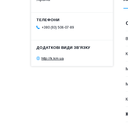
+380 (93) 506-07-89
В
К
http://k.km.ua
М
М
К