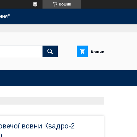
Кошик
ння"
Кошик
 овечої вовни Квадро-2
р