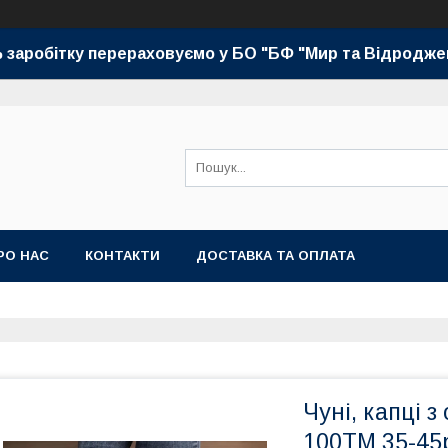
 заробітку перераховуємо у БО "БФ "Мир та Відродже
РО НАС
КОНТАКТИ
ДОСТАВКА ТА ОПЛАТА
Чуні, капці з
100TM 35-45