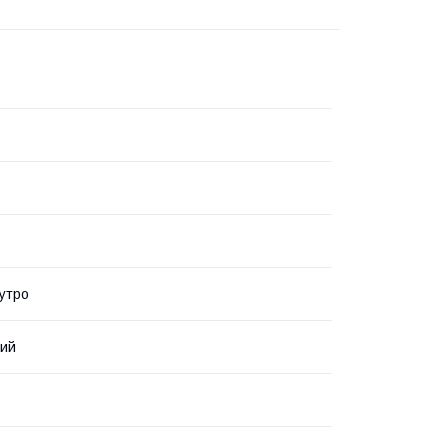
утро
вий