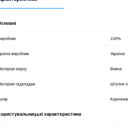
Основні
иробник
100%
раїна виробник
Україна
атеріал верху
Вовна
атеріал підкладки
Штучне х
олір
Коричне
Користувальницькі характеристики