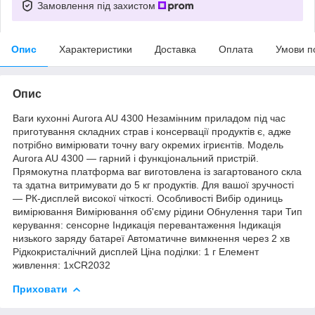
Замовлення під захистом
Опис
Характеристики
Доставка
Оплата
Умови п
Опис
Ваги кухонні Aurora AU 4300 Незамінним приладом під час
приготування складних страв і консервації продуктів є, адже
потрібно вимірювати точну вагу окремих ігриєнтів. Модель
Aurora AU 4300 — гарний і функціональний пристрій.
Прямокутна платформа ваг виготовлена із загартованого скла
та здатна витримувати до 5 кг продуктів. Для вашої зручності
— РК-дисплей високої чіткості. Особливості Вибір одиниць
вимірювання Вимірювання об'єму рідини Обнулення тари Тип
керування: сенсорне Індикація перевантаження Індикація
низького заряду батареї Автоматичне вимкнення через 2 хв
Рідкокристалічний дисплей Ціна поділки: 1 г Елемент
живлення: 1хCR2032
Приховати