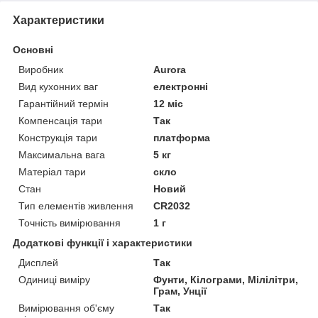
Характеристики
Основні
Виробник
Aurora
Вид кухонних ваг
електронні
Гарантійний термін
12 міс
Компенсація тари
Так
Конструкція тари
платформа
Максимальна вага
5 кг
Матеріал тари
скло
Стан
Новий
Тип елементів живлення
CR2032
Точність вимірювання
1 г
Додаткові функції і характеристики
Дисплей
Так
Одиниці виміру
Фунти, Кілограми, Мілілітри,
Грам, Унції
Вимірювання об'єму
Так