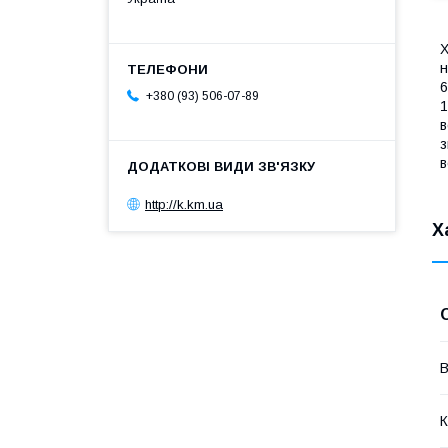
Х
н
6
+380 (93) 506-07-89
1
в
з
в
http://k.km.ua
Х
В
К