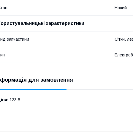
Стан
Новий
Користувальницькі характеристики
ид запчастини
Сітки, ле
ип
Електроб
нформація для замовлення
іна:
123 ₴