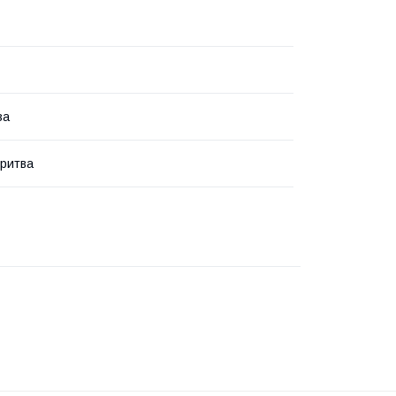
за
ритва