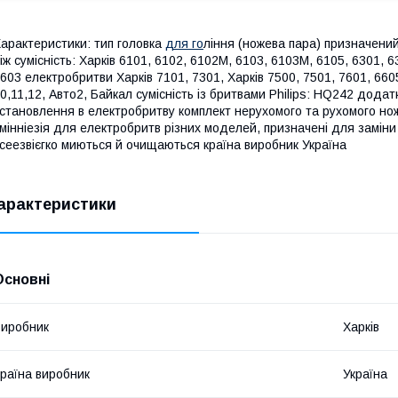
арактеристики: тип головка
для го
ління (ножева пара) призначений
іж сумісність: Харків 6101, 6102, 6102М, 6103, 6103М, 6105, 6301, 6
603 електробритви Харків 7101, 7301, Харків 7500, 7501, 7601, 6605
0,11,12, Авто2, Байкал сумісність із бритвами Philips: HQ242 дода
становлення в електробритву комплект нерухомого та рухомого но
мінніезія для електробритв різних моделей, призначені для заміни
сеезвієгко миються й очищаються країна виробник Україна
арактеристики
Основні
иробник
Харків
раїна виробник
Україна