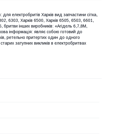
: для електробритів Харків вид запчастини сітка,
302, 6303, Харків 6500, Харків 6505, 6503, 6601,
, бритви інших виробників: «Агідель 6,7,8М,
ткова інформація: являє собою готовий до
жів, ретельно притертих один до одного
 старих затупних викликів в електробритвах