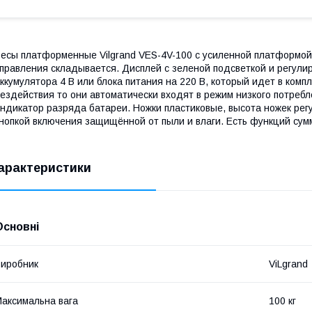
есы платформенные Vilgrand VES-4V-100 с усиленной платформой 
правления складывается. Дисплей с зеленой подсветкой и регулир
ккумулятора 4 В или блока питания на 220 В, который идет в комп
ездействия то они автоматически входят в режим низкого потреб
ндикатор разряда батареи. Ножки пластиковые, высота ножек рег
нопкой включения защищённой от пыли и влаги. Есть функций сум
арактеристики
Основні
иробник
ViLgrand
аксимальна вага
100 кг