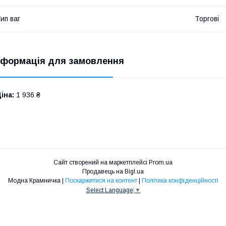
ип ваг
Торгові
нформація для замовлення
іна:
1 936 ₴
Сайт створений на маркетплейсі
Prom.ua
Продавець на Bigl.ua
Модна Крамничка |
Поскаржитися на контент
|
Політика конфіденційності
Select Language
▼