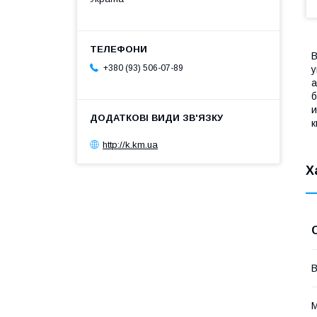
В
+380 (93) 506-07-89
у
а
б
и
к
http://k.km.ua
Х
В
М