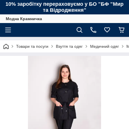
10% заробітку перераховуємо у БО "БФ "Мир
та Відродження"
Модна Крамничка
Товари та посуги
Взуття та одяг
Медичний одяг
М