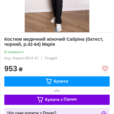
Костюм медичний жіночий Сабріна (батест,
чорний, р.42-64) Марія
В наявності
Код: Мария-0814-42
Роздріб
953
₴
Купити
або
Купити з
Що таке купити з Пром?