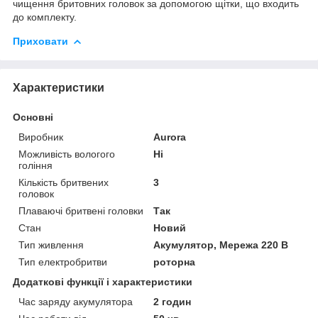
чищення бритовних головок за допомогою щітки, що входить
до комплекту.
Приховати
Характеристики
Основні
Виробник
Aurora
Можливість вологого
Ні
гоління
Кількість бритвених
3
головок
Плаваючі бритвені головки
Так
Стан
Новий
Тип живлення
Акумулятор, Мережа 220 В
Тип електробритви
роторна
Додаткові функції і характеристики
Час заряду акумулятора
2 годин