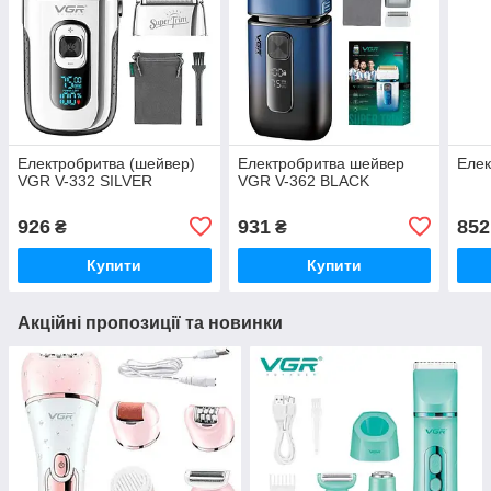
Електробритва (шейвер)
Електробритва шейвер
Елек
VGR V-332 SILVER
VGR V-362 BLACK
926
931
852
₴
₴
Купити
Купити
Акційні пропозиції та новинки