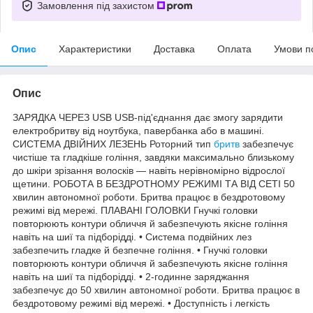
Замовлення під захистом
Опис
Характеристики
Доставка
Оплата
Умови п
Опис
ЗАРЯДКА ЧЕРЕЗ USB USB-під'єднання дає змогу зарядити
електробритву від ноутбука, павербанка або в машині.
СИСТЕМА ДВІЙНИХ ЛЕЗЕНЬ Роторний тип
бритв
забезпечує
чистіше та гладкіше гоління, завдяки максимально близькому
до шкіри зрізання волосків — навіть нерівномірно відрослої
щетини. РОБОТА В БЕЗДРОТНОМУ РЕЖИМІ ТА ВІД СЕТІ 50
хвилин автономної роботи. Бритва працює в бездротовому
режимі від мережі. ПЛАВАНІ ГОЛОВКИ Гнучкі головки
повторюють контури обличчя й забезпечують якісне гоління
навіть на шиї та підборідді. • Система подвійних лез
забезпечить гладке й безпечне гоління. • Гнучкі головки
повторюють контури обличчя й забезпечують якісне гоління
навіть на шиї та підборідді. • 2-годинне заряджання
забезпечує до 50 хвилин автономної роботи. Бритва працює в
бездротовому режимі від мережі. • Доступність і легкість