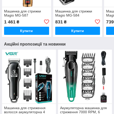
Машинка для стрижки
Машинка для стрижки
Маши
Magio MG-587
Magio MG-584
Mag
1 461
831
739
₴
₴
Купити
Купити
Акційні пропозиції та новинки
Машинка для стриження
Акумуляторна машинка для
волосся акумуляторна 4
стриження 7000 RPM, 6