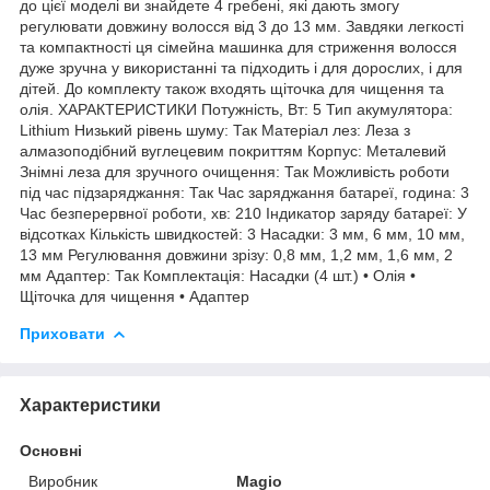
до цієї моделі ви знайдете 4 гребені, які дають змогу
регулювати довжину волосся від 3 до 13 мм. Завдяки легкості
та компактності ця сімейна машинка для стриження волосся
дуже зручна у використанні та підходить і для дорослих, і для
дітей. До комплекту також входять щіточка для чищення та
олія. ХАРАКТЕРИСТИКИ Потужність, Вт: 5 Тип акумулятора:
Lithium Низький рівень шуму: Так Матеріал лез: Леза з
алмазоподібний вуглецевим покриттям Корпус: Металевий
Знімні леза для зручного очищення: Так Можливість роботи
під час підзаряджання: Так Час заряджання батареї, година: 3
Час безперервної роботи, хв: 210 Індикатор заряду батареї: У
відсотках Кількість швидкостей: 3 Насадки: 3 мм, 6 мм, 10 мм,
13 мм Регулювання довжини зрізу: 0,8 мм, 1,2 мм, 1,6 мм, 2
мм Адаптер: Так Комплектація: Насадки (4 шт.) • Олія •
Щіточка для чищення • Адаптер
Приховати
Характеристики
Основні
Виробник
Magio