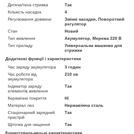
Дитяча/тиха стрижка
Так
Кількість насадок
4
Регулювання довжини
Змінні насадки, Поворотний
регулятор
Стан
Новий
Тип живлення
Акумулятор, Мережа 220 В
Тип приладу
Універсальна машинка для
стрижки
Додаткові функції і характеристики
Час заряду акумулятора
3 годин
Час роботи від
210 хв
акумулятора
Індикатор заряду
Так
елементів живлення
Керамічне покриття
Ні
Матеріал лез
Нержавіюча сталь
Стаціонарний зарядний
Так
пристрій
Щіточка для чищення
Так
Користувальницькі характеристики