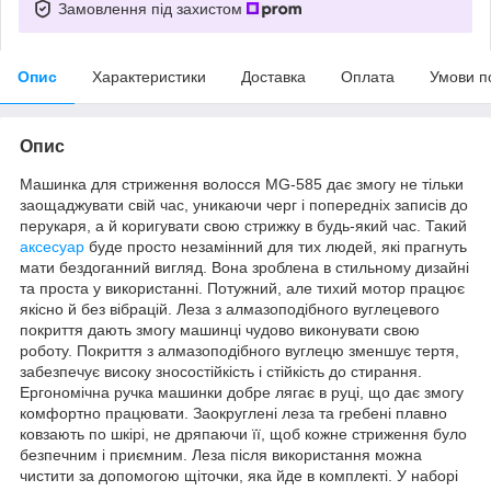
Замовлення під захистом
Опис
Характеристики
Доставка
Оплата
Умови п
Опис
Машинка для стриження волосся MG-585 дає змогу не тільки
заощаджувати свій час, уникаючи черг і попередніх записів до
перукаря, а й коригувати свою стрижку в будь-який час. Такий
аксесуар
буде просто незамінний для тих людей, які прагнуть
мати бездоганний вигляд. Вона зроблена в стильному дизайні
та проста у використанні. Потужний, але тихий мотор працює
якісно й без вібрацій. Леза з алмазоподібного вуглецевого
покриття дають змогу машинці чудово виконувати свою
роботу. Покриття з алмазоподібного вуглецю зменшує тертя,
забезпечує високу зносостійкість і стійкість до стирання.
Ергономічна ручка машинки добре лягає в руці, що дає змогу
комфортно працювати. Заокруглені леза та гребені плавно
ковзають по шкірі, не дряпаючи її, щоб кожне стриження було
безпечним і приємним. Леза після використання можна
чистити за допомогою щіточки, яка йде в комплекті. У наборі