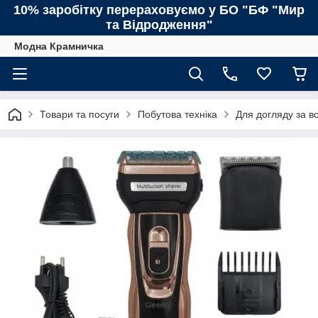
10% заробітку перераховуємо у БО "БФ "Мир
та Відродження"
Модна Крамничка
Товари та посуги
Побутова техніка
Для догляду за в