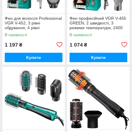
Фен для волосся Professional
Фен професійний VGR V-455
VGR V-452, 3 рівні
GREEN, 2 швидкості, 3
обдування, 4 рівні
режими температури, 2400
температури, 2 насадки,
Вт
В наявності
В наявності
2400 Вт
1 197
1 074
₴
₴
Купити
Купити