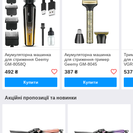
Акумуляторна машинка
Акумуляторна машинка
Три
для стриження Geemy
для стриження-тример
для 
GM-8058Q
Geemy GM-8045
VGR 
RPM,
492
387
537
₴
₴
дис
Купити
Купити
Акційні пропозиції та новинки