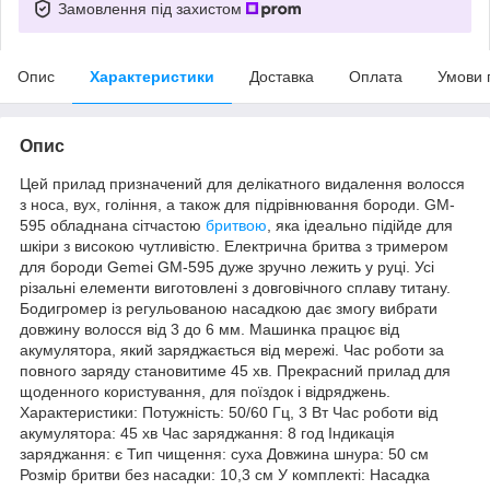
Замовлення під захистом
Опис
Характеристики
Доставка
Оплата
Умови 
Опис
Цей прилад призначений для делікатного видалення волосся
з носа, вух, гоління, а також для підрівнювання бороди. GM-
595 обладнана сітчастою
бритвою
, яка ідеально підійде для
шкіри з високою чутливістю. Електрична бритва з тримером
для бороди Gemei GM-595 дуже зручно лежить у руці. Усі
різальні елементи виготовлені з довговічного сплаву титану.
Бодигромер із регульованою насадкою дає змогу вибрати
довжину волосся від 3 до 6 мм. Машинка працює від
акумулятора, який заряджається від мережі. Час роботи за
повного заряду становитиме 45 хв. Прекрасний прилад для
щоденного користування, для поїздок і відряджень.
Характеристики: Потужність: 50/60 Гц, 3 Вт Час роботи від
акумулятора: 45 хв Час заряджання: 8 год Індикація
заряджання: є Тип чищення: суха Довжина шнура: 50 см
Розмір бритви без насадки: 10,3 см У комплекті: Насадка