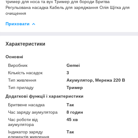
тример для носа та вух Тример для бороди Бритва
Регульована насадка Кабель для заряджання Олія Щітка для
очищення
Приховати
Характеристики
Основні
Виробник
Gemei
Кількість насадок
3
Тип живлення
Акумулятор, Мережа 220 В
Тип приладу
Тример
Додаткові функції і характеристики
Бритвене насадка
Так
Час заряду акумулятора
8 годин
Час роботи від
45 хв
акумулятора
Індикатор заряду
Так
елементів живлення