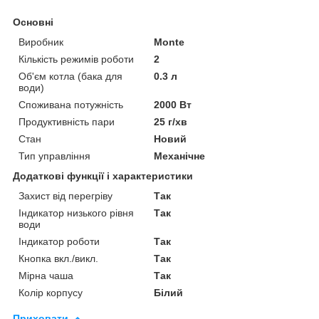
Основні
Виробник
Monte
Кількість режимів роботи
2
Об'єм котла (бака для
0.3 л
води)
Споживана потужність
2000 Вт
Продуктивність пари
25 г/хв
Стан
Новий
Тип управління
Механічне
Додаткові функції і характеристики
Захист від перегріву
Так
Індикатор низького рівня
Так
води
Індикатор роботи
Так
Кнопка вкл./викл.
Так
Мірна чаша
Так
Колір корпусу
Білий
Приховати