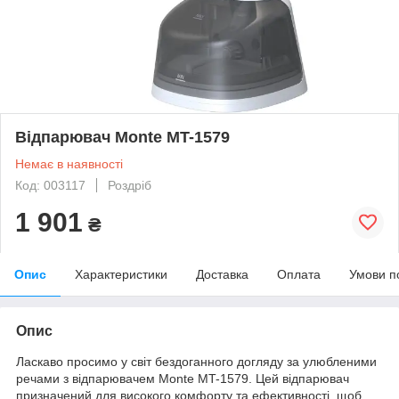
Відпарювач Monte MT-1579
Немає в наявності
Код: 003117
Роздріб
1 901
₴
Опис
Характеристики
Доставка
Оплата
Умови п
Опис
Ласкаво просимо у світ бездоганного догляду за улюбленими
речами з відпарювачем Monte MT-1579. Цей відпарювач
призначений для високого комфорту та ефективності, щоб