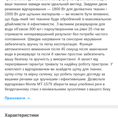
ваші тканини завжди мали ідеальний вигляд. Завдяки двом
режимам відпарювання — 1800 Вт для делікатних тканин і
2000 Вт для щільних матеріалів — ви можете бути впевнені,
що будь-який тип тканини буде оброблений із максимальною
дбайливістю й ефективністю. З великим резервуаром для
води об'ємом 300 мл і пароутворенням на рівні 25 г/хв ви
отримаєте неперевершений результат без потреби частого
поповнення. Швидке нагрівання та сенсорне керування
забезпечать зручну та легку експлуатацію. Функція
автоматичного вимкнення після 45 секунд після закінчення
води в резервуарі та після 8 хвилин простою забезпечить
вашу безпеку та зручність у використанні. А захист від
перегрівання гарантує тривалу та надійну роботу пристрою. У
комплекті з відпарювачем ви знайдете щітку для тканин,
щітку-сітку та мірну склянку, що робить процес догляду за
вашими речами ще зручнішим і ефективнішим. Дозвольте
відпарювач Monte MT-1579 зберегти ваші улюблені речі в
бездоганному стані з мінімальними зусиллями з вашого боку.
Приховати
Характеристики