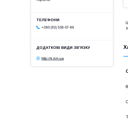
Ц
+380 (93) 506-07-89
з
Х
http://k.km.ua
В
Т