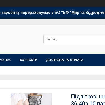
 заробітку перераховуємо у БО "БФ "Мир та Відродже
РО НАС
КОНТАКТИ
ДОСТАВКА ТА ОПЛАТА
Підліткові ш
36-40р 10 па