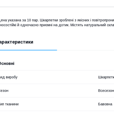
ена указана за 10 пар. Шкарпетки зроблені з якісних і повітропрони
носостійкі й одночасно приємні на дотик. Містять натуральний склад
арактеристики
Основні
ид виробу
Шкарпет
Сезон
Всесезо
ип тканини
Бавовна