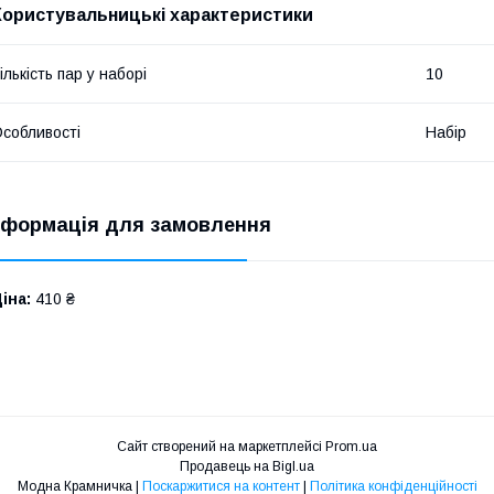
Користувальницькі характеристики
ількість пар у наборі
10
собливості
Набір
нформація для замовлення
іна:
410 ₴
Сайт створений на маркетплейсі
Prom.ua
Продавець на Bigl.ua
Модна Крамничка |
Поскаржитися на контент
|
Політика конфіденційності