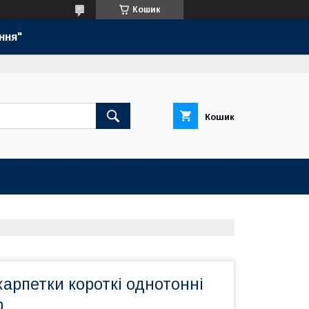
Кошик
ння"
Кошик
карпетки короткі однотонні
р