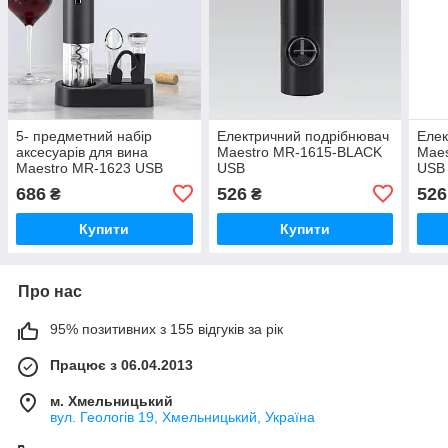
5- предметний набір
Електричний подрібнювач
Елек
аксесуарів для вина
Maestro MR-1615-BLACK
Mae
Maestro MR-1623 USB
USB
USB
686
526
526
₴
₴
Купити
Купити
Про нас
95% позитивних з 155 відгуків за рік
Працює з 06.04.2013
м. Хмельницький
вул. Геологів 19, Хмельницький, Україна