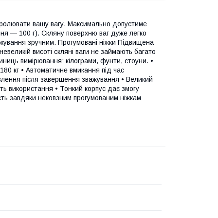
нтролювати вашу вагу. Максимально допустиме
ня — 100 г). Скляну поверхню ваг дуже легко
жування зручним. Прогумовані ніжки Підвищена
невеликій висоті скляні ваги не займають багато
иниць вимірювання: кілограми, фунти, стоуни. •
 180 кг • Автоматичне вмикання під час
влення після завершення зважування • Великий
ть використання • Тонкий корпус дає змогу
ість завдяки нековзним прогумованим ніжкам