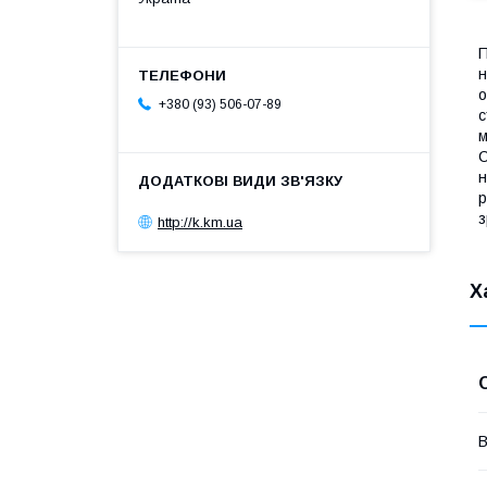
П
н
о
+380 (93) 506-07-89
с
м
С
н
р
з
http://k.km.ua
Х
В