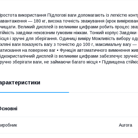
ростота використання Підлогові ваги допомагають із легкістю ко
авантаження — 180 кг, висока точність зважування (крок вимірюван
чищати. Великий дисплей із великими цифрами робить процес зва
тійкість завдяки нековзним гумовим ніжкам. Тонкий корпус Завдяки 
ісця і зручні для зберігання. Одиниці виміру Можливість вибору од
кляні ваги показують вагу з точністю до 100 г, максимальну вагу —
атискання на поверхню ваг • Функція автоматичного вимкнення жи
ідкокристалічний дисплей із великими цифрами забезпечує зручніс
ручно зберігати ваги, не займаючи багато місця • Підвищена стійк
арактеристики
Основні
иробник
Aurora