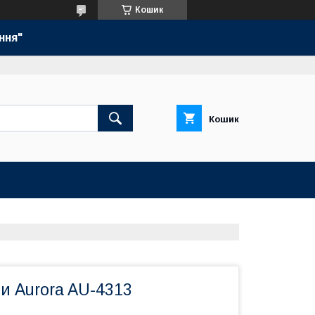
Кошик
ння"
Кошик
ги Aurora AU-4313