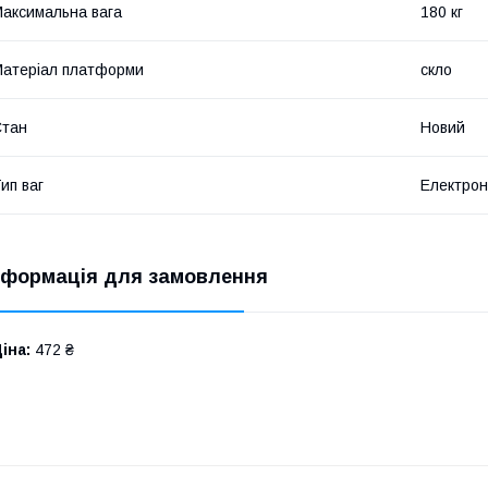
аксимальна вага
180 кг
атеріал платформи
скло
Стан
Новий
ип ваг
Електрон
нформація для замовлення
іна:
472 ₴