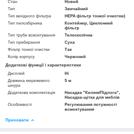
Стан
Новий
Тип
Звичайний
Тип вихідного фільтра
HEPA фільтр тонкої очистки)
Тип пилозбірника
Контейнер, Циклонний
фільтр
Тип труби всмоктування
Телескопічна
Тип прибирання
Суха
Фільтр тонкої очистки
Так
Колір корпусу
Червоний
Додаткові функції і характеристики
Дисплей
Ні
Довжина мережевого
5 м
шнура
Додаткова комплектація
Насадка "Килим/Підлога",
Насадка-щітка для меблів
Особливості
Регулювання потужності
всмоктування
Приховати