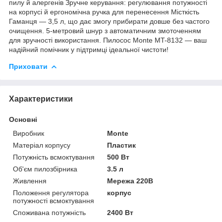
пилу й алергенів Зручне керування: регулювання потужності
на корпусі й ергономічна ручка для перенесення Місткість
Гаманця — 3,5 л, що дає змогу прибирати довше без частого
очищення. 5-метровий шнур з автоматичним змоточенням
для зручності використання. Пилосос Monte MT-8132 — ваш
надійний помічник у підтримці ідеальної чистоти!
Приховати
Характеристики
Основні
Виробник
Monte
Матеріал корпусу
Пластик
Потужність всмоктування
500 Вт
Об'єм пилозбірника
3.5 л
Живлення
Мережа 220В
Положення регулятора
корпус
потужності всмоктування
Споживана потужність
2400 Вт