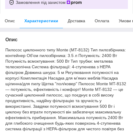
Замовлення під захистом
Опис
Характеристики
Доставка
Оплата
Умови 
Опис
Пилосос циклонного типу Monte (MT-8132) Тип пилозбірника:
контейнер Об'єм пилозбірника: 3.5 л Потужність: 2400 Вт
Потужність всмоктування: 500 Вт Тип трубки: металева
телескопічна Система фільтрації: 4-ступенева з HEPA
фільтром Довжина шнура: 5 м Регулювання потужності на
корпусі Комплектація Насадка для м'яких меблів Насадка
щілинна/для пилу Щетка "пол/ковер" Пилосос Monte MT-8132
— потужність, ефективність і комфорт! Monte MT-8132 — це
сучасний циклонний пилосос, що поєднує в собі високу
продуктивність, надійну фільтрацію та зручність у
використанні. Завдяки потужності всмоктування 500 Вт і
циклону без втрати потужності він забезпечує максимальну
ефективність прибирання. Максимальна потужність 2400 Вт
для глибокого очищення будь-яких поверхонь 4-ступенева
система фільтрації з НЕРА-фільтром для чистого повітря без