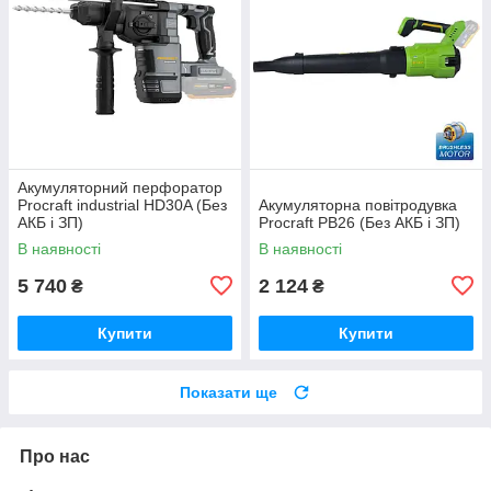
Акумуляторний перфоратор
Procraft industrial HD30A (Без
Акумуляторна повітродувка
АКБ і ЗП)
Procraft PB26 (Без АКБ і ЗП)
В наявності
В наявності
5 740
2 124
₴
₴
Купити
Купити
Показати ще
Про нас