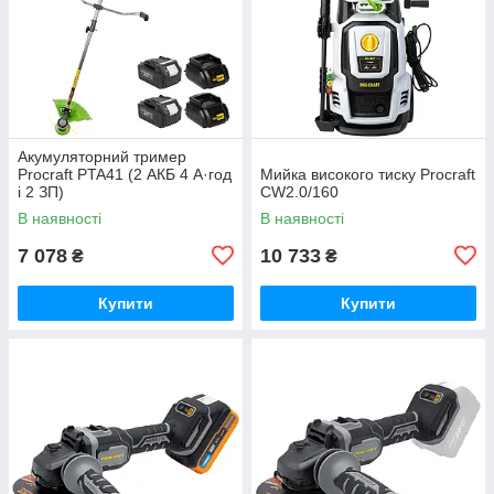
Акумуляторний тример
Procraft PTA41 (2 АКБ 4 А·год
Мийка високого тиску Procraft
і 2 ЗП)
CW2.0/160
В наявності
В наявності
7 078
10 733
₴
₴
Купити
Купити