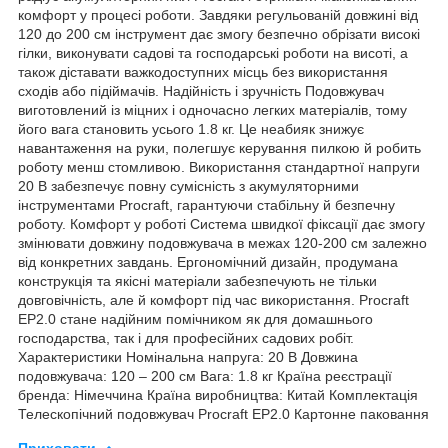
комфорт у процесі роботи. Завдяки регульованій довжині від
120 до 200 см інструмент дає змогу безпечно обрізати високі
гілки, виконувати садові та господарські роботи на висоті, а
також діставати важкодоступних місць без використання
сходів або підіймачів. Надійність і зручність Подовжувач
виготовлений із міцних і одночасно легких матеріалів, тому
його вага становить усього 1.8 кг. Це неабияк знижує
навантаження на руки, полегшує керування пилкою й робить
роботу менш стомливою. Використання стандартної напруги
20 В забезпечує повну сумісність з акумуляторними
інструментами Procraft, гарантуючи стабільну й безпечну
роботу. Комфорт у роботі Система швидкої фіксації дає змогу
змінювати довжину подовжувача в межах 120-200 см залежно
від конкретних завдань. Ергономічний дизайн, продумана
конструкція та якісні матеріали забезпечують не тільки
довговічність, але й комфорт під час використання. Procraft
EP2.0 стане надійним помічником як для домашнього
господарства, так і для професійних садових робіт.
Характеристики Номінальна напруга: 20 В Довжина
подовжувача: 120 – 200 см Вага: 1.8 кг Країна реєстрації
бренда: Німеччина Країна виробництва: Китай Комплектація
Телескопічний подовжувач Procraft EP2.0 Картонне паковання
Приховати