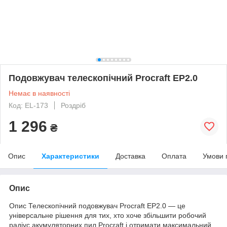
Подовжувач телескопічний Procraft EP2.0
Немає в наявності
Код: EL-173
Роздріб
1 296
₴
Опис
Характеристики
Доставка
Оплата
Умови 
Опис
Опис Телескопічний подовжувач Procraft EP2.0 — це
універсальне рішення для тих, хто хоче збільшити робочий
радіус акумуляторних пил Procraft і отримати максимальний