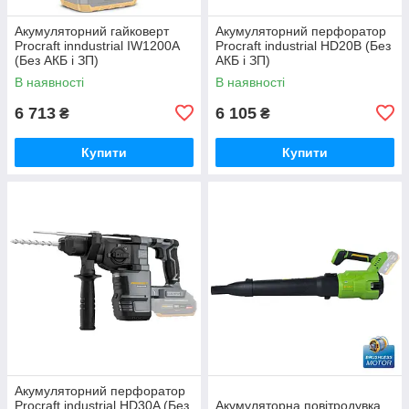
Акумуляторний гайковерт
Акумуляторний перфоратор
Procraft inndustrial IW1200A
Procraft industrial HD20B (Без
(Без АКБ і ЗП)
АКБ і ЗП)
В наявності
В наявності
6 713
6 105
₴
₴
Купити
Купити
Акумуляторний перфоратор
Procraft industrial HD30A (Без
Акумуляторна повітродувка