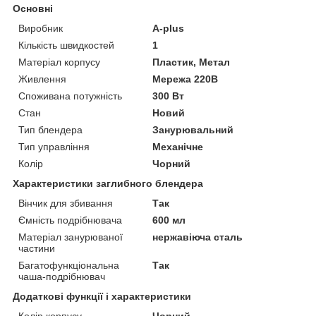
Основні
Виробник
A-plus
Кількість швидкостей
1
Матеріал корпусу
Пластик, Метал
Живлення
Мережа 220В
Споживана потужність
300 Вт
Стан
Новий
Тип блендера
Занурювальний
Тип управління
Механічне
Колір
Чорний
Характеристики заглибного блендера
Вінчик для збивання
Так
Ємність подрібнювача
600 мл
Матеріал занурюваної
нержавіюча сталь
частини
Багатофункціональна
Так
чаша-подрібнювач
Додаткові функції і характеристики
Колір корпусу
Чорний