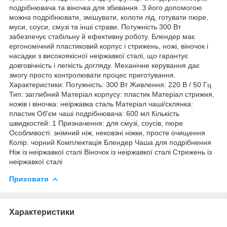
подрібнювача та віночка для збивання. З його допомогою
можна подрібнювати, змішувати, колоти лід, готувати пюре,
муси, соуси, смузі та інші страви. Потужність 300 Вт
забезпечує стабільну й ефективну роботу. Блендер має
ергономічний пластиковий корпус і стрижень, ножі, віночок і
насадки з високоякісної неіржавкої сталі, що гарантує
довговічність і легкість догляду. Механічне керування дає
змогу просто контролювати процес приготування.
Характеристики: Потужність: 300 Вт Живлення: 220 В / 50 Гц
Тип: заглибний Матеріал корпусу: пластик Матеріал стрижня,
ножів і віночка: неіржавка сталь Матеріал чаші/склянка:
пластик Об'єм чаші подрібнювача: 600 мл Кількість
швидкостей: 1 Призначення: для смузі, соусів, пюре
Особливості: знімний ніж, нековзні ніжки, просте очищення
Колір: чорний Комплектація Блендер Чаша для подрібнення
Ніж із неіржавкої сталі Віночок із неіржавкої сталі Стрижень із
неіржавкої сталі
Приховати
Характеристики