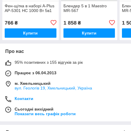
Фен-щітка в наборі A-Plus
Блендер 5 в 1 Maestro
Блен
AP-5301 HC 1000 Вт 5в1
MR-567
MR-5
766
1 858
1 5
₴
₴
Купити
Купити
Про нас
95% позитивних з 155 відгуків за рік
Працює з 06.04.2013
м. Хмельницький
вул. Геологів 19, Хмельницький, Україна
Контакти
Сьогодні вихідний
Показати весь графік роботи