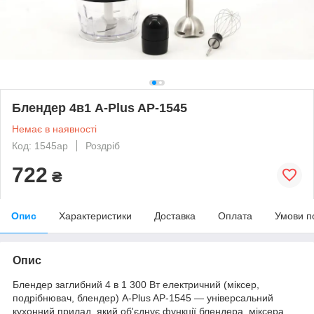
Блендер 4в1 A-Plus AP-1545
Немає в наявності
Код: 1545ap
Роздріб
722
₴
Опис
Характеристики
Доставка
Оплата
Умови п
Опис
Блендер заглибний 4 в 1 300 Вт електричний (міксер,
подрібнювач, блендер) A-Plus AP-1545 — універсальний
кухонний прилад, який об'єднує функції блендера, міксера,