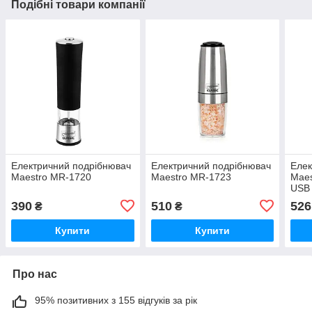
Подібні товари компанії
Електричний подрібнювач
Електричний подрібнювач
Елек
Maestro MR-1720
Maestro MR-1723
Mae
USB
390
510
526
₴
₴
Купити
Купити
Про нас
95% позитивних з 155 відгуків за рік