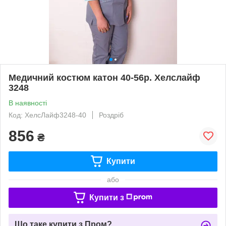
Медичний костюм катон 40-56р. Хелслайф
3248
В наявності
Код: ХелсЛайф3248-40
Роздріб
856
₴
Купити
або
Купити з
Що таке купити з Пром?