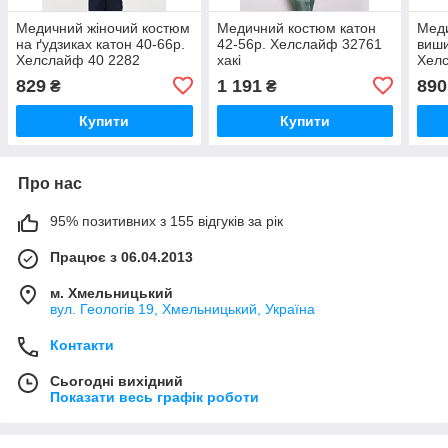
Медичний жіночий костюм
Медичний костюм катон
Меди
на ґудзиках катон 40-66р.
42-56р. Хелслайф 32761
виши
Хелслайф 40 2282
хакі
Хел
829
1 191
890
₴
₴
Купити
Купити
Про нас
95% позитивних з 155 відгуків за рік
Працює з 06.04.2013
м. Хмельницький
вул. Геологів 19, Хмельницький, Україна
Контакти
Сьогодні вихідний
Показати весь графік роботи