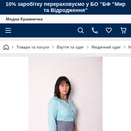
10% заробітку перераховуємо у БО "БФ "Мир
та Відродження"
Модна Крамничка
Товари та посуги
Взуття та одяг
Медичний одяг
М