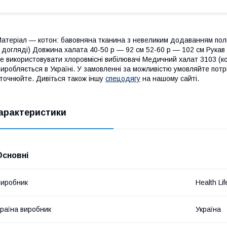
атеріал — котон: бавовняна тканина з невеликим додаванням поліе
 догляді) Довжина халата 40-50 р — 92 см 52-60 р — 102 см Рукав 
е використовувати хлоровмісні вибілювачі Медичний халат 3103 (ко
иробляється в Україні. У замовленні за можливістю умовляйте потр
точнюйте. Дивіться також іншу
спецодягу
на нашому сайті.
арактеристики
Основні
иробник
Health Lif
раїна виробник
Україна