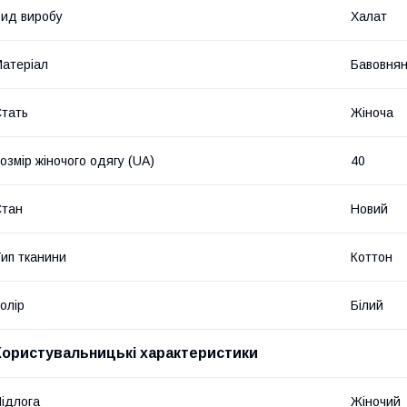
ид виробу
Халат
атеріал
Бавовнян
тать
Жіноча
озмір жіночого одягу (UA)
40
Стан
Новий
ип тканини
Коттон
олір
Білий
Користувальницькі характеристики
ідлога
Жіночий