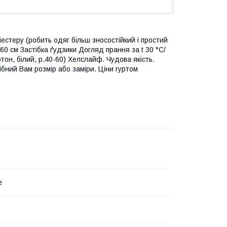
стеру (робить одяг більш зносостійкий і простий
60 см Застібка ґудзики Догляд прання за t 30 °C/
тон, білий, р.40-60) Хелслайф. Чудова якість.
ібний Вам розмір або заміри. Ціни гуртом
e