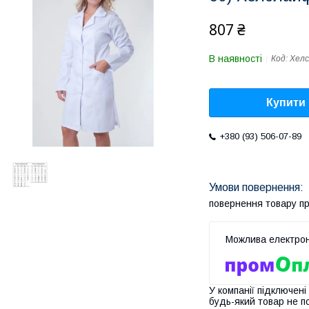
807 ₴
В наявності
Код:
Хел
Купити
+380 (93) 506-07-89
повернення товару п
У компанії підключені
будь-який товар не п