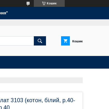
Кошик
ння"
Кошик
ат 3103 (котон, білий, р.40-
ф 40