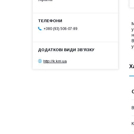
М
+380 (93) 506-07-89
у
н
В
у
http://k.km.ua
Х
В
К