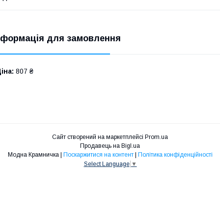
нформація для замовлення
іна:
807 ₴
Сайт створений на маркетплейсі
Prom.ua
Продавець на Bigl.ua
Модна Крамничка |
Поскаржитися на контент
|
Політика конфіденційності
Select Language
▼