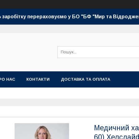
 заробітку перераховуємо у БО "БФ "Мир та Відродже
РО НАС
КОНТАКТИ
ДОСТАВКА ТА ОПЛАТА
Медичний хал
60) Хелслай